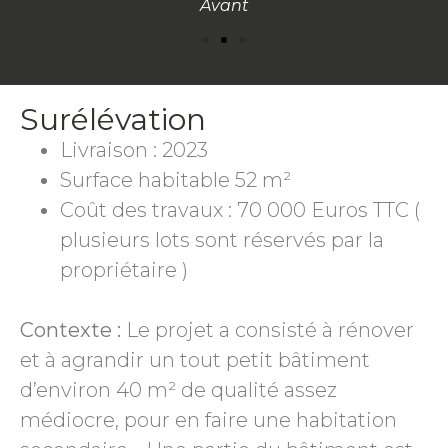
Avant
Surélévation
Livraison : 2023
Surface habitable 52 m²
Coût des travaux : 70 000 Euros TTC (
plusieurs lots sont réservés par la
propriétaire )
Contexte :
Le projet a consisté à rénover
et à agrandir un tout petit bâtiment
d’environ 40 m² de qualité assez
médiocre, pour en faire une habitation