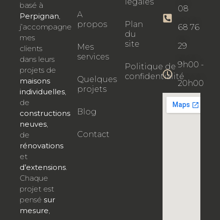
légales
basé à
08
A
Perpignan
,
propos
Plan
j’accompagne
68 76
du
mes
site
29
Mes
clients
services
dans leurs
9h00 -
Politique de
projets de
confidentialité
Quelques
maisons
20h00
projets
individuelles
,
de
Blog
constructions
neuves
,
Contact
de
rénovations
et
d’extensions
.
Chaque
projet est
pensé
sur
mesure
,