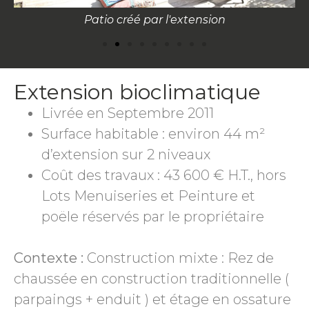
Patio créé par l'extension
Extension bioclimatique
Livrée en Septembre 2011
Surface habitable : environ 44 m²
d’extension sur 2 niveaux
Coût des travaux : 43 600 € H.T., hors
Lots Menuiseries et Peinture et
poële réservés par le propriétaire
Contexte :
Construction mixte : Rez de
chaussée en construction traditionnelle (
parpaings + enduit ) et étage en ossature