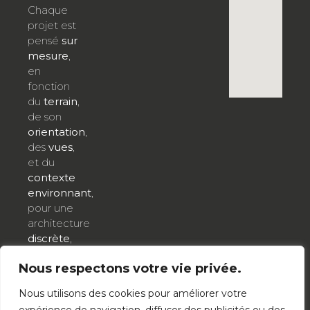
Chaque
projet est
pensé
sur
mesure
,
en
fonction
du
terrain
,
de son
orientation
,
des
vues
,
et du
contexte
environnant
,
pour une
architecture
discrète
,
élégante
Nous respectons votre vie privée.
et
respectueuse
Nous utilisons des cookies pour améliorer votre
de