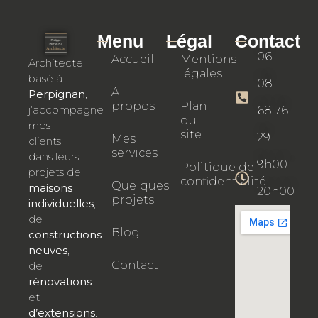
Menu
Légal
Contact
06
Accueil
Mentions
Architecte
légales
basé à
08
A
Perpignan
,
propos
Plan
j’accompagne
68 76
du
mes
site
29
Mes
clients
services
dans leurs
9h00 -
Politique de
projets de
confidentialité
Quelques
maisons
20h00
projets
individuelles
,
de
Blog
constructions
neuves
,
Contact
de
rénovations
et
d’extensions
.